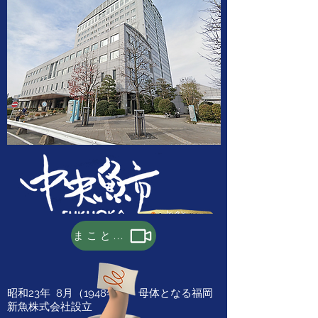
まことちゃんとあられちゃん
沿革
昭和23年 8月（1948
年） 母体となる福岡
新魚株式会社設立