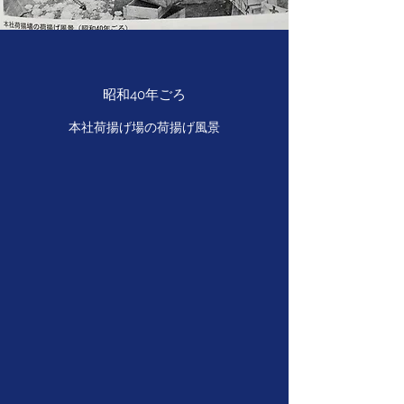
式会社に全株譲渡、資本関係を解消
令和 5年 4月（2023年） 株式会社ベスト
サプライと経営統合
昭和40年ごろ
初代社長 平城国義氏
​​本社荷揚げ場の荷揚げ風景
平城国義氏は明治３８年生まれの鹿児島県出
身。明治大学法学部在学中に高等文官(現在
の公務員上級試験)試験の行政科、司法科の
双方に合格。福岡県経済部長歴任。