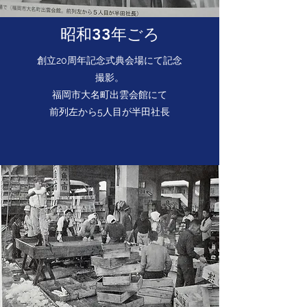
平成 2年 7月（1990年） 株式会社ベスト
サプライと株式会社中央シーフーズを合併し
昭和33年ごろ
存続会社を株式会社ベストサプライとする
創立20周年記念式典会場にて記念
平成10年 5月（1998年） 現住所に福岡市
撮影。
鮮魚市場会館が完成、同会館内に本社移転
福岡市大名町出雲会館にて
平成21年10月（2009年） 株式会社ベスト
​前列左から5人目が半田社長
サプライとの資本関係を解消
平成25年 5月（2013年） 西部ガス株式会
社（現西部ガスホールディングス株式会社）
の連結子会社となり西部ガスグループ入り
平成30年 9月（2018年） 株式会社ベスト
サプライの２億円の増資引き受け、再子会社
化
平成31年 2月（2019年） 資本金を１億８
千万円から８千万円に減資
令和 3年 3月（2021年） 株式会社ベスト
サプライ株式を西部ガスホールディングス株