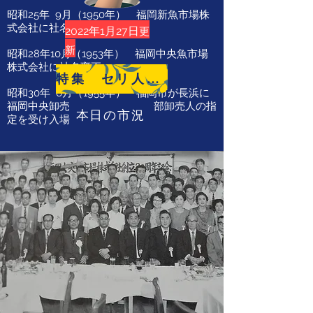
昭和25年 9月（1950年） 福岡新魚市場株
式会社に社名変更
​2022年1月27日
更
新
昭和28年10月（1953年） 福岡中央魚市場
株式会社に社名変更
特集 セリ人紹介
昭和30年 6月（1955年） 福岡市が長浜に
福岡中央卸売市場を開設、鮮魚部卸売人の指
本日の市況
定を受け入場開始
昭和35年 6月（1960年） 子会社の福岡中
央食品工業株式会社（現株式会社中食）を設
立
昭和48年10月（1973年） 全国中央市場水
産物卸売業者協会に加
入
昭和63年 4月（1988年） 株式会社中央シ
ーフーズを設立
平成 2年11月（1990年） 子会社の株式会
社ベストサプライを設立