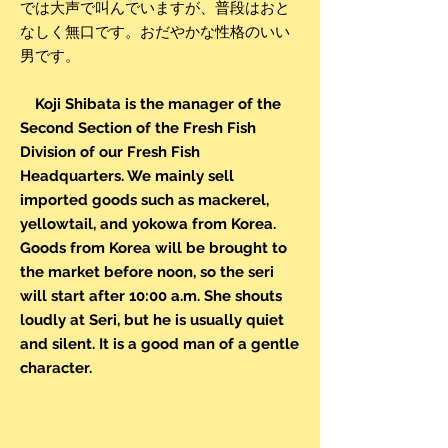
では大声で叫んでいますが、普段はおと
なしく無口です。おだやかな性格のいい
男です。
Koji Shibata is the manager of the
Second Section of the Fresh Fish
Division of our Fresh Fish
Headquarters. We mainly sell
imported goods such as mackerel,
yellowtail, and yokowa from Korea.
Goods from Korea will be brought to
the market before noon, so the seri
will start after 10:00 a.m. She shouts
loudly at Seri, but he is usually quiet
and silent. It is a good man of a gentle
character.