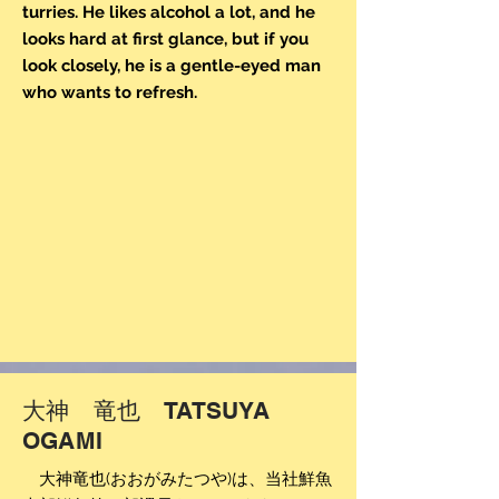
turries. He likes alcohol a lot, and he
looks hard at first glance, but if you
look closely, he is a gentle-eyed man
who wants to refresh.
大神 竜也 TATSUYA
OGAMI
大神竜也
(おおがみたつや)は、当社鮮魚