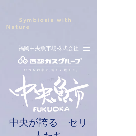
Symbiosis with
Nature
福岡中央魚市場株式会社
中央が誇る セリ
人たち